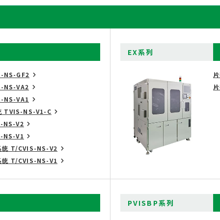
EX系列
NS-GF2
片
NS-VA2
片
NS-VA1
VIS-NS-V1-C
NS-V2
NS-V1
T/CVIS-NS-V2
T/CVIS-NS-V1
PVISBP系列