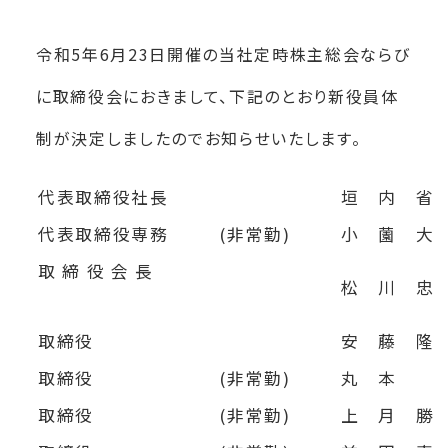
令和5年6月23日開催の当社定時株主総会ならび
に取締役会におきまして、下記のとおり新役員体
制が決定しましたのでお知らせいたします。
代表取締役社長
垣 内 省
代表取締役専務
(非常勤)
小 薗 大
取 締 役 会 長
松 川 忠
取締役
安 藤 隆
取締役
(非常勤)
丸 本 靖
取締役
(非常勤)
上 月 勝